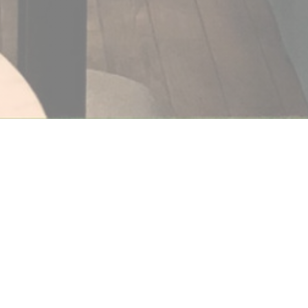
La Passe Pierre
Περιποιηθείτε τον εαυτό σας με ένα διάλειμμα στα
χρώματα της Côte d'Opale. Δοκιμάστε το καλύτερο
φρέσκο ψάρι ή ένα τοπικό πιάτο. Φρέσκο και σπιτικό για
την ευχαρίστησή σας!