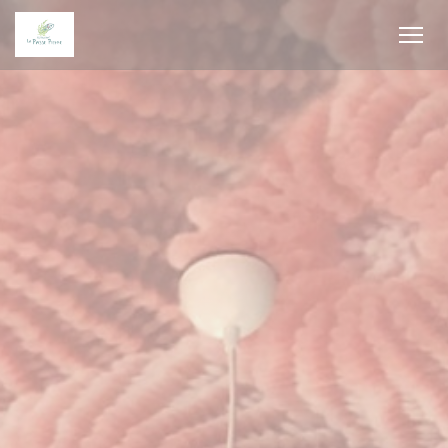
Πίνακας διαχείρισης "Μπισκότων" (Cookies)