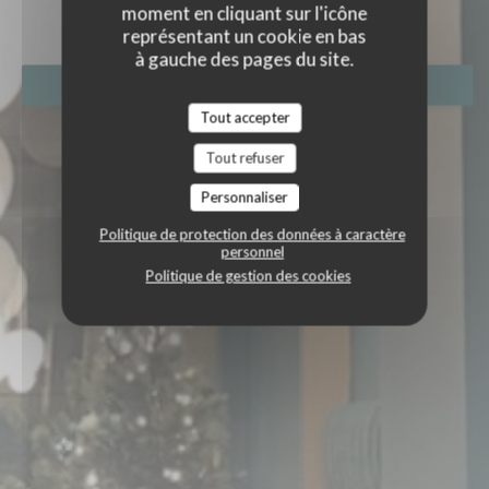
|
ARRAS
moment en cliquant sur l'icône
représentant un cookie en bas
à gauche des pages du site.
RÉSERVER
Tout accepter
Tout refuser
Personnaliser
Politique de protection des données à caractère
personnel
Politique de gestion des cookies