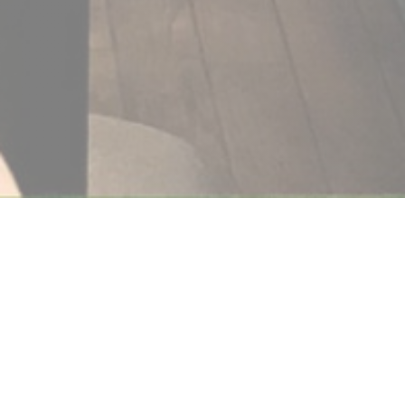
La Passe Pierre
Offrez-vous une parenthèse aux couleurs Côte d’Opale.
Dégustez les meilleurs poissons frais ou un plat du