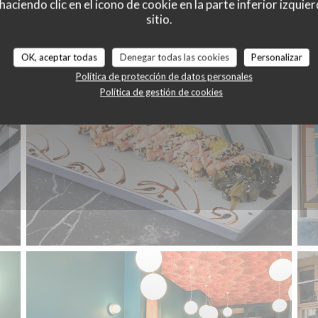
ciendo clic en el icono de cookie en la parte inferior izquier
Le restaurant
sitio.
OK, aceptar todas
Denegar todas las cookies
Personalizar
Política de protección de datos personales
Política de gestión de cookies