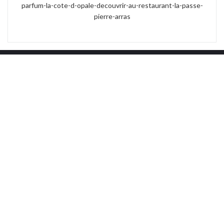
parfum-la-cote-d-opale-decouvrir-au-restaurant-la-passe-
pierre-arras
Kontakt
((öffnet ein neues
17 Place des Héros 62000 Arras
03 21 23 20 38
Facebook ((öffnet ein neues Fenster)
Instagram ((öffnet ein neues 
Uns kontaktieren
RESERVIEREN